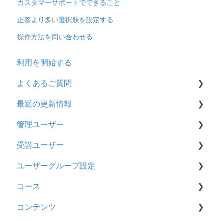
カスタマーサポートでできること
正答より多い選択肢を設定する
操作方法を問い合わせる
利用を開始する
よくあるご質問
最近の更新情報
契約
管理ユーザー
トライアル
2026年8月アップデート
受講ユーザー
カスタマイズ
2026年2月アップデート
管理ユーザーの統合について
ユーザーグループ設定
インターネット・セキュリティ
2025年10月アップデート
管理ユーザーについて
基本操作
コース
料金
2025年9月アップデート
ロールと権限
【新レイアウト】受講ユーザー登録について
【新レイアウト】ユーザーグループ設定
コンテンツ
管理ユーザー・受講ユーザー
2025年3月アップデート
【旧レイアウト】ユーザー編集について
【旧レイアウト】ユーザーグループ設定
基本操作