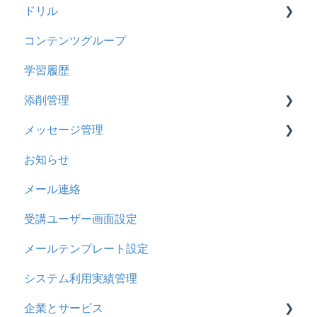
ドリル
履歴
2024年12月アップデート
新レイアウト
ビデオ
コンテンツグループ
コンテンツ
2024年8月アップデート
旧レイアウト
ドキュメント
概要
学習履歴
CSV
2024年5月アップデート
コース詳細設定の参考
多言語表示
問題について
添削管理
ドキュメント
2023年12月アップデート
ストレスチェック
リンク
ドリルについて
メッセージ管理
ビデオ
2023年11月アップデート
CSVについて
【問題・ドリル】の参考
概要
お知らせ
ドリル
2023年8月アップデート
ドリルスキンについて
基本操作
基本操作
メール連絡
メール
2023年4月アップデート
問題属性
採点権限のみを持ったユーザ
リンクメッセージスレッド
受講ユーザー画面設定
メッセージ
採点・承認権限を持ったユーザ
メールテンプレート設定
お知らせ
システム利用実績管理
多言語変換
企業とサービス
助成金