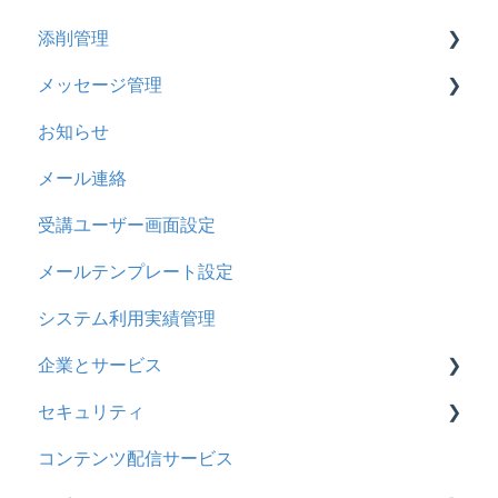
添削管理
ドキュメント
2023年12月アップデート
ストレスチェック
リンク
ドリルについて
メッセージ管理
ビデオ
2023年11月アップデート
CSVについて
【問題・ドリル】の参考
概要
お知らせ
ドリル
2023年8月アップデート
ドリルスキンについて
基本操作
基本操作
メール連絡
メール
2023年4月アップデート
問題属性
採点権限のみを持ったユーザ
リンクメッセージスレッド
受講ユーザー画面設定
メッセージ
採点・承認権限を持ったユーザ
メールテンプレート設定
お知らせ
システム利用実績管理
多言語変換
企業とサービス
助成金
セキュリティ
用語の定義
コンテンツ配信サービス
企業について
シングルサインオン設定