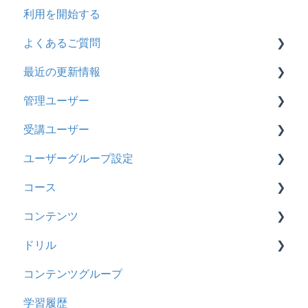
利用を開始する
よくあるご質問
最近の更新情報
契約
管理ユーザー
トライアル
2026年8月アップデート
受講ユーザー
カスタマイズ
2026年2月アップデート
管理ユーザーの統合について
ユーザーグループ設定
インターネット・セキュリティ
2025年10月アップデート
管理ユーザーについて
基本操作
コース
料金
2025年9月アップデート
ロールと権限
【新レイアウト】受講ユーザー登録について
【新レイアウト】ユーザーグループ設定
コンテンツ
管理ユーザー・受講ユーザー
2025年3月アップデート
【旧レイアウト】ユーザー編集について
【旧レイアウト】ユーザーグループ設定
基本操作
ドリル
履歴
2024年12月アップデート
新レイアウト
ビデオ
コンテンツグループ
コンテンツ
2024年8月アップデート
旧レイアウト
ドキュメント
概要
学習履歴
CSV
2024年5月アップデート
コース詳細設定の参考
多言語表示
問題について