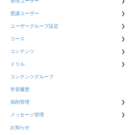
管理ユーザー
トライアル
2026年8月アップデート
受講ユーザー
カスタマイズ
2026年2月アップデート
管理ユーザーの統合について
ユーザーグループ設定
インターネット・セキュリティ
2025年10月アップデート
管理ユーザーについて
基本操作
コース
料金
2025年9月アップデート
ロールと権限
【新レイアウト】受講ユーザー登録について
【新レイアウト】ユーザーグループ設定
コンテンツ
管理ユーザー・受講ユーザー
2025年3月アップデート
【旧レイアウト】ユーザー編集について
【旧レイアウト】ユーザーグループ設定
基本操作
ドリル
履歴
2024年12月アップデート
新レイアウト
ビデオ
コンテンツグループ
コンテンツ
2024年8月アップデート
旧レイアウト
ドキュメント
概要
学習履歴
CSV
2024年5月アップデート
コース詳細設定の参考
多言語表示
問題について
添削管理
ドキュメント
2023年12月アップデート
ストレスチェック
リンク
ドリルについて
メッセージ管理
ビデオ
2023年11月アップデート
CSVについて
【問題・ドリル】の参考
概要
お知らせ
ドリル
2023年8月アップデート
ドリルスキンについて
基本操作
基本操作