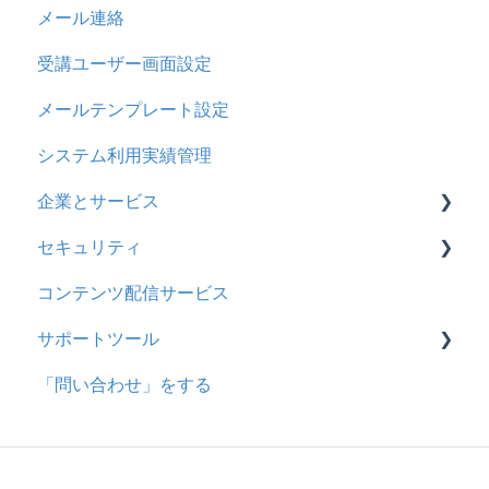
メール連絡
メール
2023年4月アップデート
問題属性
採点権限のみを持ったユーザ
リンクメッセージスレッド
受講ユーザー画面設定
メッセージ
採点・承認権限を持ったユーザ
メールテンプレート設定
お知らせ
システム利用実績管理
多言語変換
企業とサービス
助成金
セキュリティ
用語の定義
コンテンツ配信サービス
企業について
シングルサインオン設定
サポートツール
統合ユーザーについて
証明書認証
「問い合わせ」をする
サービスについて
MFA(多要素認証)
基本操作
問題を登録する
【問題を登録する】の参考