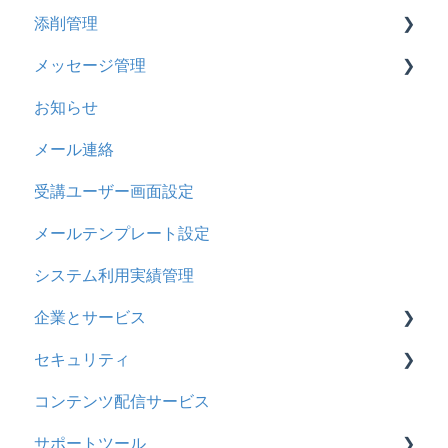
添削管理
ドキュメント
2023年12月アップデート
ストレスチェック
リンク
ドリルについて
メッセージ管理
ビデオ
2023年11月アップデート
CSVについて
【問題・ドリル】の参考
概要
お知らせ
ドリル
2023年8月アップデート
ドリルスキンについて
基本操作
基本操作
メール連絡
メール
2023年4月アップデート
問題属性
採点権限のみを持ったユーザ
リンクメッセージスレッド
受講ユーザー画面設定
メッセージ
採点・承認権限を持ったユーザ
メールテンプレート設定
お知らせ
システム利用実績管理
多言語変換
企業とサービス
助成金
セキュリティ
用語の定義
コンテンツ配信サービス
企業について
シングルサインオン設定
サポートツール
統合ユーザーについて
証明書認証