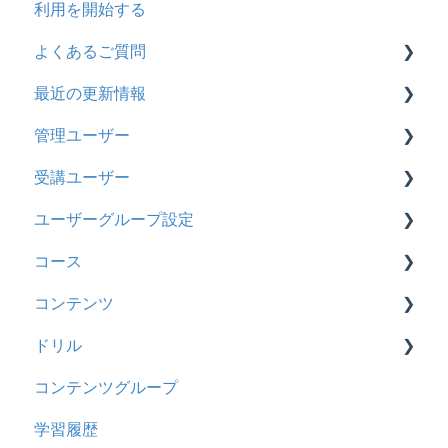
利用を開始する
よくあるご質問
最近の更新情報
契約
管理ユーザー
トライアル
2026年8月アップデート
受講ユーザー
カスタマイズ
2026年2月アップデート
管理ユーザーの統合について
ユーザーグループ設定
インターネット・セキュリティ
2025年10月アップデート
管理ユーザーについて
基本操作
コース
料金
2025年9月アップデート
ロールと権限
【新レイアウト】受講ユーザー登録について
【新レイアウト】ユーザーグループ設定
コンテンツ
管理ユーザー・受講ユーザー
2025年3月アップデート
【旧レイアウト】ユーザー編集について
【旧レイアウト】ユーザーグループ設定
基本操作
ドリル
履歴
2024年12月アップデート
新レイアウト
ビデオ
コンテンツグループ
コンテンツ
2024年8月アップデート
旧レイアウト
ドキュメント
概要
学習履歴
CSV
2024年5月アップデート
コース詳細設定の参考
多言語表示
問題について