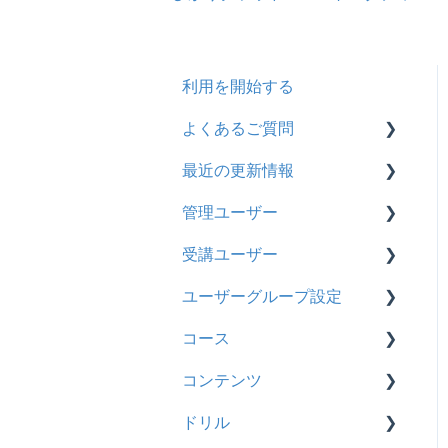
利用を開始する
よくあるご質問
最近の更新情報
契約
管理ユーザー
トライアル
2026年8月アップデート
受講ユーザー
カスタマイズ
2026年2月アップデート
管理ユーザーの統合につい
て
ユーザーグループ設定
インターネット・セキュリ
2025年10月アップデート
基本操作
ティ
管理ユーザーについて
コース
2025年9月アップデート
【新レイアウト】受講ユー
【新レイアウト】ユーザー
料金
ロールと権限
ザー登録について
グループ設定
コンテンツ
2025年3月アップデート
基本操作
管理ユーザー・受講ユー
【旧レイアウト】ユーザー
【旧レイアウト】ユーザー
ドリル
2024年12月アップデート
新レイアウト
ビデオ
ザー
編集について
グループ設定