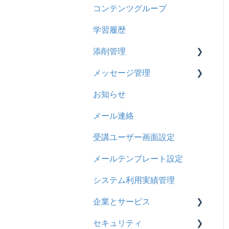
コンテンツグループ
2024年8月アップデート
旧レイアウト
ドキュメント
概要
履歴
学習履歴
2024年5月アップデート
コース詳細設定の参考
多言語表示
問題について
コンテンツ
添削管理
2023年12月アップデート
ストレスチェック
リンク
ドリルについて
CSV
メッセージ管理
2023年11月アップデート
CSVについて
【問題・ドリル】の参考
概要
ドキュメント
お知らせ
2023年8月アップデート
ドリルスキンについて
基本操作
基本操作
ビデオ
メール連絡
2023年4月アップデート
問題属性
採点権限のみを持ったユー
リンクメッセージスレッド
ドリル
ザ
受講ユーザー画面設定
メール
採点・承認権限を持った
メールテンプレート設定
メッセージ
ユーザ
システム利用実績管理
お知らせ
企業とサービス
多言語変換
セキュリティ
用語の定義
助成金