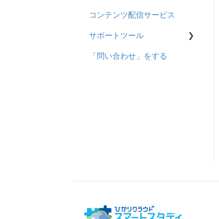
コンテンツ配信サービス
企業について
シングルサインオン設定
サポートツール
統合ユーザーについて
証明書認証
「問い合わせ」をする
サービスについて
MFA(多要素認証)
基本操作
問題を登録する
【問題を登録する】の参考
問題登録用ファイルに戻す
動画を登録する
ドキュメントを登録する
履歴を取得する
サポートツールをさらに活
用する