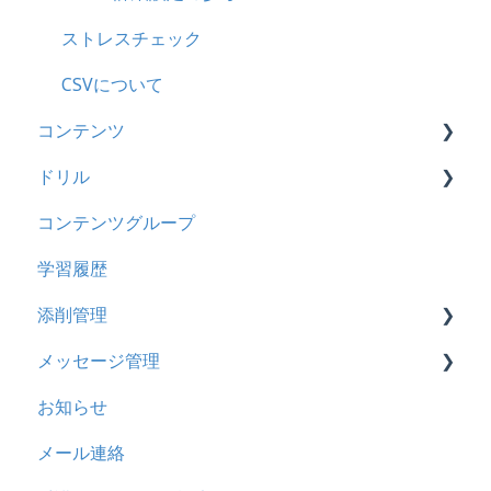
ドキュメント
2023年12月アップデート
ストレスチェック
ビデオ
2023年11月アップデート
CSVについて
コンテンツ
ドリル
2023年8月アップデート
ドリル
メール
2023年4月アップデート
ビデオ
コンテンツグループ
メッセージ
ドキュメント
概要
学習履歴
お知らせ
多言語表示
問題について
添削管理
多言語変換
リンク
ドリルについて
メッセージ管理
助成金
【問題・ドリル】の参考
概要
お知らせ
ドリルスキンについて
基本操作
基本操作
メール連絡
問題属性
採点権限のみを持ったユーザ
リンクメッセージスレッド