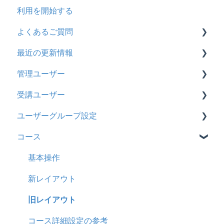
利用を開始する
よくあるご質問
最近の更新情報
契約
管理ユーザー
トライアル
2026年8月アップデート
受講ユーザー
カスタマイズ
2026年2月アップデート
管理ユーザーの統合について
ユーザーグループ設定
インターネット・セキュリティ
2025年10月アップデート
管理ユーザーについて
基本操作
コース
料金
2025年9月アップデート
ロールと権限
【新レイアウト】受講ユーザー登録について
【新レイアウト】ユーザーグループ設定
管理ユーザー・受講ユーザー
2025年3月アップデート
【旧レイアウト】ユーザー編集について
【旧レイアウト】ユーザーグループ設定
基本操作
履歴
2024年12月アップデート
新レイアウト
コンテンツ
2024年8月アップデート
旧レイアウト
CSV
2024年5月アップデート
コース詳細設定の参考