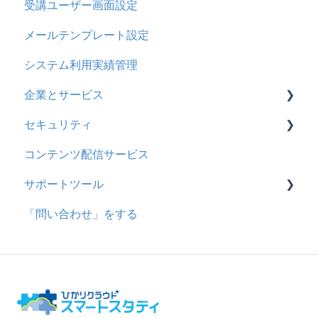
受講ユーザー画面設定
採点・承認権限を持ったユーザ
メールテンプレート設定
システム利用実績管理
企業とサービス
セキュリティ
用語の定義
コンテンツ配信サービス
企業について
シングルサインオン設定
サポートツール
統合ユーザーについて
証明書認証
「問い合わせ」をする
サービスについて
MFA(多要素認証)
基本操作
問題を登録する
【問題を登録する】の参考
問題登録用ファイルに戻す