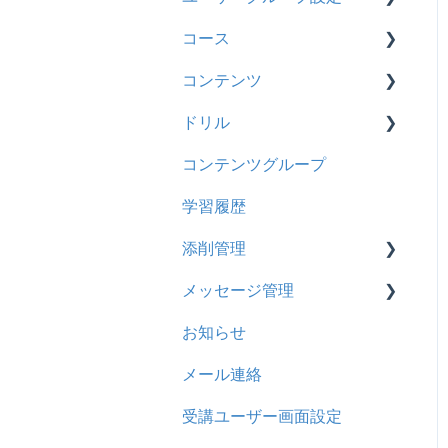
2024年8月アップデート
履歴
コース
【新レイアウト】受講ユー
【新レイアウト】ユーザー
2024年5月アップデート
コンテンツ
ザー登録について
グループ設定
コンテンツ
基本操作
2023年12月アップデート
CSV
【旧レイアウト】ユーザー
【旧レイアウト】ユーザー
ドリル
新レイアウト
ビデオ
編集について
グループ設定
2023年11月アップデート
ドキュメント
コンテンツグループ
旧レイアウト
ドキュメント
概要
2023年8月アップデート
ビデオ
学習履歴
コース詳細設定の参考
多言語表示
問題について
2023年4月アップデート
ドリル
添削管理
ストレスチェック
リンク
ドリルについて
メール
メッセージ管理
CSVについて
【問題・ドリル】の参考
概要
メッセージ
お知らせ
ドリルスキンについて
基本操作
基本操作
お知らせ
メール連絡
問題属性
採点権限のみを持ったユー
リンクメッセージスレッド
多言語変換
ザ
受講ユーザー画面設定
助成金
採点・承認権限を持った