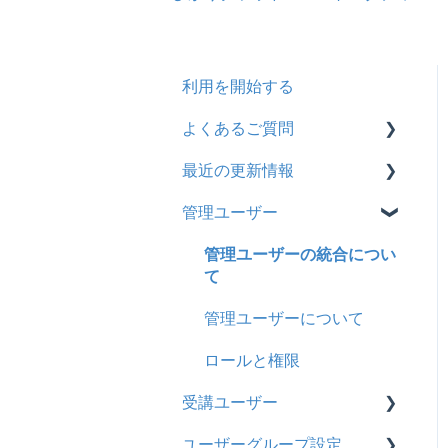
利用を開始する
よくあるご質問
最近の更新情報
契約
管理ユーザー
トライアル
2026年8月アップデート
カスタマイズ
2026年2月アップデート
管理ユーザーの統合につい
て
インターネット・セキュリ
2025年10月アップデート
ティ
管理ユーザーについて
2025年9月アップデート
料金
ロールと権限
2025年3月アップデート
受講ユーザー
管理ユーザー・受講ユー
2024年12月アップデート
ザー
ユーザーグループ設定
基本操作