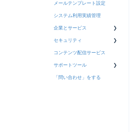
メールテンプレート設定
ユーザ
システム利用実績管理
企業とサービス
セキュリティ
用語の定義
コンテンツ配信サービス
企業について
シングルサインオン設定
サポートツール
統合ユーザーについて
証明書認証
「問い合わせ」をする
サービスについて
MFA(多要素認証)
基本操作
問題を登録する
【問題を登録する】の参考
問題登録用ファイルに戻す
動画を登録する