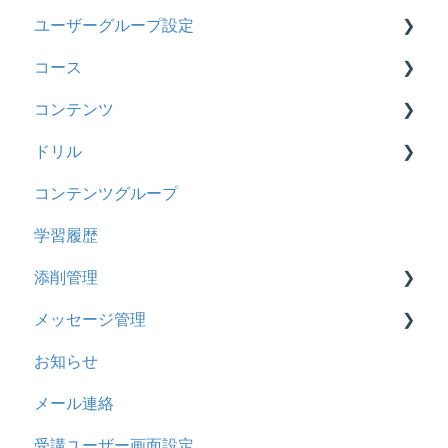
ユーザーグループ設定
履歴
2024年12月アップデート
基本操作
コース
コンテンツ
2024年8月アップデート
【新レイアウト】受講ユーザー登録について
【新レイアウト】ユーザーグループ設定
コンテンツ
CSV
2024年5月アップデート
【旧レイアウト】ユーザー編集について
【旧レイアウト】ユーザーグループ設定
基本操作
ドリル
ドキュメント
2023年12月アップデート
新レイアウト
ビデオ
コンテンツグループ
ビデオ
2023年11月アップデート
旧レイアウト
ドキュメント
概要
学習履歴
ドリル
2023年8月アップデート
コース詳細設定の参考
多言語表示
問題について
添削管理
メール
2023年4月アップデート
ストレスチェック
リンク
ドリルについて
メッセージ管理
メッセージ
CSVについて
【問題・ドリル】の参考
概要
お知らせ
お知らせ
ドリルスキンについて
基本操作
基本操作
メール連絡
多言語変換
問題属性
採点権限のみを持ったユーザ
リンクメッセージスレッド
受講ユーザー画面設定
助成金
採点・承認権限を持ったユーザ