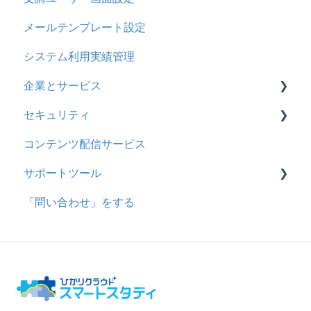
メールテンプレート設定
システム利用実績管理
企業とサービス
セキュリティ
用語の定義
コンテンツ配信サービス
企業について
シングルサインオン設定
サポートツール
統合ユーザーについて
証明書認証
「問い合わせ」をする
サービスについて
MFA(多要素認証)
基本操作
問題を登録する
【問題を登録する】の参考
問題登録用ファイルに戻す