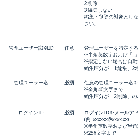
2:削除
3:編集しない
編集・削除の対象としな
さい。
管理ユーザー識別ID
任意
管理ユーザーを特定する
※半角英数字および「_
※指定しない場合は自動
編集区分が「1:編集、2
管理ユーザー名
必須
任意の管理ユーザー名
※全角40文字まで
編集区分が「2:削除」
ログインID
必須
ログインIDを
メールア
(例: xxxxxx@xxxx.xx)
※半角英数字および半角記号 @_
※256文字まで