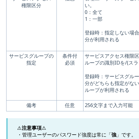
権限区分
い。
0：全て
1：一部
登録時：指定しない場
分が利用される
サービスグループの
条件付
サービスアクセス権限区
指定
必須
ループの識別IDを/(ス
登録時：サービスグル
分がどちらも指定がな
ループが利用される
備考
任意
256文字まで入力可能
⚠️
注意事項
⚠️
・管理ユーザーのパスワード強度は常に「
強
」です。