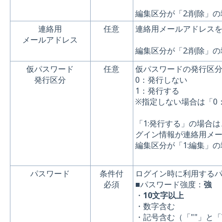
編集区分が「2:削除」
連絡用
任意
連絡用メールアドレス
メールアドレス
編集区分が「2:削除」
仮パスワード
任意
仮パスワードの発行区
発行区分
0：発行しない
1：発行する
※指定しない場合は「0
「1:発行する」の場合
グイン情報が連絡用メ
編集区分が「1:編集」
パスワード
条件付
ログイン時に利用する
必須
■パスワード強度：
強
・
10文字以上
・数字含む
・記号含む（「""」と「