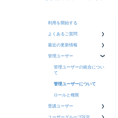
利用を開始する
よくあるご質問
最近の更新情報
契約
管理ユーザー
トライアル
2026年8月アップデート
カスタマイズ
2026年2月アップデート
管理ユーザーの統合につい
て
インターネット・セキュリ
2025年10月アップデート
ティ
管理ユーザーについて
2025年9月アップデート
料金
ロールと権限
2025年3月アップデート
受講ユーザー
管理ユーザー・受講ユー
2024年12月アップデート
ザー
ユーザーグループ設定
基本操作