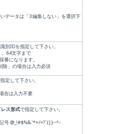
いデータは「3:編集しない」を選択下
識別IDを指定して下さい。
」、64文字まで
採番になります。
:削除」の場合は入力必須
を指定して下さい。
の場合は入力不要
ドレス形式
で指定して下さい。
!#$%&.'*+/=?`{|}~^-