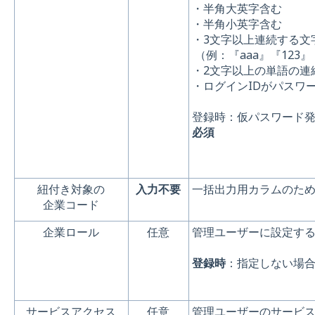
・半角大英字含む
・半角小英字含む
・3文字以上連続する文
（例：『aaa』『123』
・2文字以上の単語の連続
・ログインIDがパスワ
登録時：仮パスワード発
必須
紐付き対象の
入力不要
一括出力用カラムのた
企業コード
企業ロール
任意
管理ユーザーに設定する
登録時
：指定しない場
サービスアクセス
任意
管理ユーザーのサービ