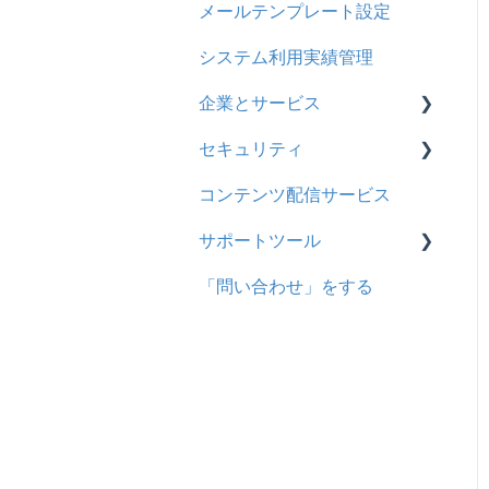
メールテンプレート設定
ユーザ
システム利用実績管理
企業とサービス
セキュリティ
用語の定義
コンテンツ配信サービス
企業について
シングルサインオン設定
サポートツール
統合ユーザーについて
証明書認証
「問い合わせ」をする
サービスについて
MFA(多要素認証)
基本操作
問題を登録する
【問題を登録する】の参考
問題登録用ファイルに戻す
動画を登録する