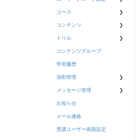
2024年8月アップデート
履歴
コース
【新レイアウト】受講ユー
【新レイアウト】ユーザー
2024年5月アップデート
コンテンツ
ザー登録について
グループ設定
コンテンツ
基本操作
2023年12月アップデート
CSV
【旧レイアウト】ユーザー
【旧レイアウト】ユーザー
ドリル
新レイアウト
ビデオ
編集について
グループ設定
2023年11月アップデート
ドキュメント
コンテンツグループ
旧レイアウト
ドキュメント
概要
2023年8月アップデート
ビデオ
学習履歴
コース詳細設定の参考
多言語表示
問題について
2023年4月アップデート
ドリル
添削管理
ストレスチェック
リンク
ドリルについて
メール
メッセージ管理
CSVについて
【問題・ドリル】の参考
概要
メッセージ
お知らせ
ドリルスキンについて
基本操作
基本操作
お知らせ
メール連絡
問題属性
採点権限のみを持ったユー
リンクメッセージスレッド
多言語変換
ザ
受講ユーザー画面設定
助成金
採点・承認権限を持った