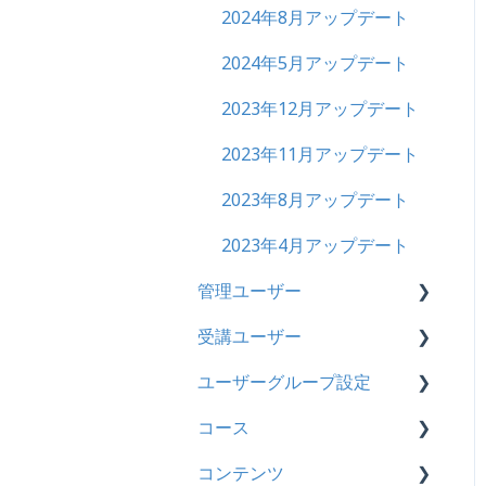
2024年8月アップデート
履歴
2024年5月アップデート
コンテンツ
2023年12月アップデート
CSV
2023年11月アップデート
ドキュメント
2023年8月アップデート
ビデオ
2023年4月アップデート
ドリル
管理ユーザー
メール
受講ユーザー
管理ユーザーの統合につい
メッセージ
て
ユーザーグループ設定
基本操作
お知らせ
管理ユーザーについて
コース
【新レイアウト】受講ユー
【新レイアウト】ユーザー
多言語変換
ロールと権限
ザー登録について
グループ設定
コンテンツ
基本操作
助成金