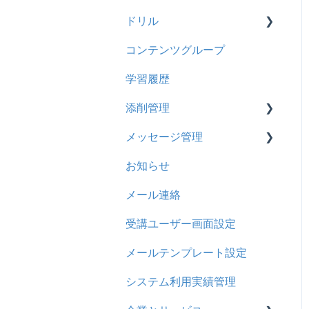
【旧レイアウト】ユーザー
【旧レイアウト】ユーザー
ドリル
新レイアウト
ビデオ
編集について
グループ設定
コンテンツグループ
旧レイアウト
ドキュメント
概要
学習履歴
コース詳細設定の参考
多言語表示
問題について
添削管理
ストレスチェック
リンク
ドリルについて
メッセージ管理
CSVについて
【問題・ドリル】の参考
概要
お知らせ
ドリルスキンについて
基本操作
基本操作
メール連絡
問題属性
採点権限のみを持ったユー
リンクメッセージスレッド
ザ
受講ユーザー画面設定
採点・承認権限を持った
メールテンプレート設定
ユーザ
システム利用実績管理